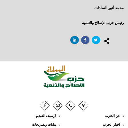
خايف على الثورة
محمد أنور السادات
مقال تم نشره في مجلة شتيرن الألمانية و التي تصدر أسبوعيا
عمال مصر ,, إنتظرتم طويلاً والقادم أفضل
رئيس حزب الإصلاح والتنمية
شعب على شفا حفرة من نار
حزب الأقلية
رؤوس الأفاعى
أنور عصمت السادات : مصر كما ينبغي
عبود الزمر وليس الفاروق عمر
فَصبر جميل
حان وقت الحساب
العبارة السلام 98
عن الحزب
ارشيف الفيديو
خارطة الطريق
اخبار الحزب
بيانات وتصريحات
إنتبهوا لما حولنا