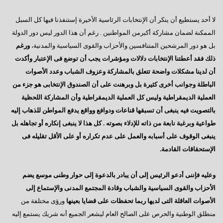
السادات : رحيل مرسى كشف عن آفة مجتمعية خطيرة
لا أحد يستطيع أن ينكر أن الإنتخابات الرئاسية الأخيرة إستنفذنا فيها كل السبل
إيران - ماذا ننتظر؟
الممكنة لضمان مشاركة أكبرمن المواطنين . رغم أن هذا الدور ليس دور الدولة
ماذا بعد الإستفتاء ؟
بل هو دور المرشحين المتنافسين والأحزاب والقوى السياسية والمدنية،
ورغم
ذلك فقد أعطتنا الإنتخابات دلالات ومؤشرات يجب أن توضع فى الإعتبار وأكدت
هل يفاجئنا الرئيس ؟
أن لدينا مشكلات واضحة تتعلق بالمشاركة وعزوف الشباب وعدد الأصوات
حينما يستمع الرئيس
الباطلة وجوانب أخرى كثيرة بل وبرهنت على أن الصندوق الإنتخابى هو جزء من
سؤال يطرح نفسه
العملية الديمقراطية وليس كل العملية الديمقراطية وأن المشاركة اللحظية
بالتصويت فيه ينبغى أن تسبقها قناعات ودوافع وواقع يدفع المواطن للذهاب إليه
وجهة نظر فى ( الإرهاب – الفساد – الإهمال )
طواعية وبرغبة نابعة من ذاته للإدلاء بصوته . كل هذا لا ينبغى إنكاره أو تجاهله بل
هل يفعلها الرئيس؟
ينبغى الوقوف على أسبابه والعمل على عدم تكراره أو على الأقل تقليله فى
الإستحقاقات القادمة.
السادات تعقيبا على إنجازات البرلمان في ثلاث سنوات
السادات : البرلمان يعانى قصور تشريعى لم يشهده في تاريخه
وعليه فإننى أدعو الرئيس إلى أن يبادر بالدعوة إلى حوار وطنى موسع يضم
الأحزاب والقوى السياسية والشباب وقادة المجتمع المدنى والإستماع إلى
همسة للرئيس
الأصوات العاقلة التى لديها ربما تحفظات على قضايا بعينها
ورؤى مختلفة من
دور المواطن والدولة
منطلق الوطنية والحرص على الصالح العام ليشعر الجميع أنه شريك يستمع إليه