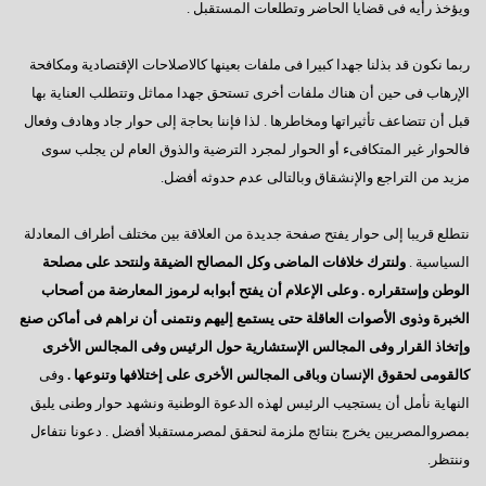
فى إنتظار كلمة الرئيس بمناسبة قرب بدء عملية التصويت
ويؤخذ رأيه فى قضايا الحاضر وتطلعات المستقبل .
رسالة إلى العقلاء
ربما نكون قد بذلنا جهدا كبيرا فى ملفات بعينها كالاصلاحات الإقتصادية ومكافحة
المعارضة الحائرة
الإرهاب فى حين أن هناك ملفات أخرى تستحق جهدا مماثل وتتطلب العناية بها
قبل أن تتضاعف تأثيراتها ومخاطرها . لذا فإننا بحاجة إلى حوار جاد وهادف وفعال
إلى أين نتجه ؟
فالحوار غير المتكافىء أو الحوار لمجرد الترضية والذوق العام لن يجلب سوى
السادات: أخيراً انتهت المؤامرة الأمريكية
مزيد من التراجع والإنشقاق وبالتالى عدم حدوثه أفضل.
أكتوبر وآمال تتجدد
نتطلع قريبا إلى حوار يفتح صفحة جديدة من العلاقة بين مختلف أطراف المعادلة
رجاءاً إهتموا بالعمال
السياسية .
ولنترك خلافات الماضى وكل المصالح الضيقة ولنتحد على مصلحة
فى قلوبنا يا سيناء
الوطن وإستقراره . وعلى الإعلام أن يفتح أبوابه لرموز المعارضة من أصحاب
الخبرة وذوى الأصوات العاقلة حتى يستمع إليهم ونتمنى أن نراهم فى أماكن صنع
العبادة الموحد ومطامع الإنتهازيين
وإتخاذ القرار وفى المجالس الإستشارية حول الرئيس وفى المجالس الأخرى
أيدى تحمى وأخرى تبنى
كالقومى لحقوق الإنسان وباقى المجالس الأخرى على إختلافها وتنوعها .
وفى
النهاية نأمل أن يستجيب الرئيس لهذه الدعوة الوطنية ونشهد حوار وطنى يليق
الإعضاء ورؤيتهم للتأسيس
بمصروالمصريين يخرج بنتائج ملزمة لنحقق لمصرمستقبلا أفضل . دعونا نتفاءل
مصر تنادينا,, إتركونى أتنفس
وننتظر.