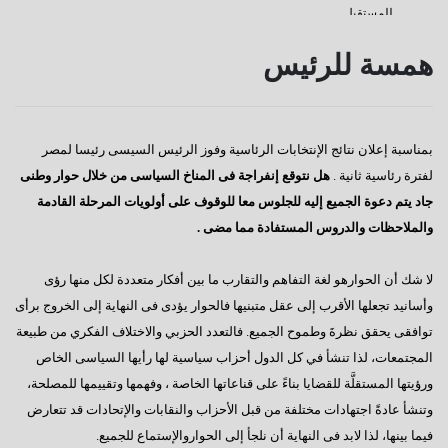
للمستقبل
كفانا إدانات
همسة للرئيس
قناة السويس
دعوة للإصطفاف الوطنى
بمناسبة إعلان نتائج الإنتخابات الرئاسية وفوز الرئيس السيسى رئيسا لمصر
رسالة إلى النائب / على عبد العال
لفترة رئاسية ثانية .
هل نتوقع إنفراجة فى المناخ السياسى من خلال حوار وطنى
كورونا وأخواتها كشفوا هشاشة كيانات عربية كبرى
جاد يتم دعوة الجميع إليه للجلوس معا للوقوف على أولويات المرحلة القادمة
والملاحظات والدروس المستفادة مما مضى .
إفتكاسة أبو شقة إحدى عجائب وغرائب البرلمان
هذا هو المتوقع والمنتظر
لا شك أن الحوارهو لغة التفاهم والتقارب ما بين أفكار متعددة لكل منها رؤى
وأسانيد تجعلها الأقرب إلى عقل متبنيها فالحوار يؤدى فى النهاية إلى الخروج برأى
إطلالة عام جديد
توافقى يحقق نظرةَ وطموح الجميع. فالتعدد الحزبي والاختلاف الفكري من طبيعة
عجائب وغرائب مجلس النواب
المجتمعات، لذا تنشأ في كل الدول أحزاب سياسية لها رأيها السياسى الخاص
ورؤيتها المستقلَّة للقضايا بناءً على قناعاتها الخاصة ، وفهمها وتقييمها للمصلحة،
تغييب القوى الوطنية
وتنشأ عادةً اجتهادات مختلفة من قبل الأحزاب والنقابات والإتحادات قد تتعارض
هل يطول الإنتظار ؟
فيما بينها، لذا لابد فى النهاية أن نلجأ إلى الحواروالإستماع للجميع.