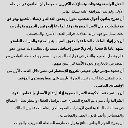
السادات : رحيل مرسى كشف عن آفة مجتمعية خطيرة
الفعل الواسعة وتخوفات وتساؤلات الكثيرين
خصوصا وأن القانون في مراحله
الأولى ولم يتم الموافقة عليه بشكل نهائي .
إيران - ماذا ننتظر؟
أن نخرج بقانون أحوال شخصية متوزان يحقق العدالة والإنصاف للجميع ويتوافق
ماذا بعد الإستفتاء ؟
مع تطلعات وآمال الأسر المصرية ، وفقا لما دعا إليه رئيس الجمهورية
وأن يتم
بحث سبل مواجهة تزايد معدلات جرائم العنف الأسرى والمجتمعى.
هل يفاجئنا الرئيس ؟
أن يتم إنهاء الملفات المتعلقة بالحقوق السياسية والمدنية والحريات العامة و
حينما يستمع الرئيس
نشهد عاما بلا سجناء رأى وبلا حبس إحتياطى ممتد
وإن تطلب ذلك صدور عفو
سؤال يطرح نفسه
عام يشمل الجميع. والنظر في قرارات المنع من السفر ووضع خطة للتواصل مع
المصريين بالخارج والعودة الآمنة للراغبين منهم .
وجهة نظر فى ( الإرهاب – الفساد – الإهمال )
أن نشهد مؤتمر دولى حقيقى للترويج للإستثمار في مصر
خلال النصف الأول من
هل يفعلها الرئيس؟
العام المقبل كما أعلن رئيس الوزراء و
ليس على نمط ومستوى المؤتمر
الإقتصادى الماضى .
السادات تعقيبا على إنجازات البرلمان في ثلاث سنوات
أن يستمر دعم الحكومة للأسر المصرية إزاء إرتفاع الأسعار وإنخفاض القوة
السادات : البرلمان يعانى قصور تشريعى لم يشهده في تاريخه
الشرائية
وأن يتم دعم الفلاح المصرى حتى يواصل العطاء والنظر بشأن التصالح
في مخالفات البناء وقانون الإيجارات القديم الذى ينظم العلاقة بين المالك
همسة للرئيس
والمستأجر. وأيضا قانون العمل والمعاشات .
دور المواطن والدولة
أن يخرج الحوار الوطنى بنتائج وقرارات ملزمة للسلطة التشريعية والجهات