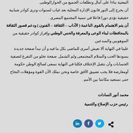
فى إنتظار كلمة الرئيس بمناسبة قرب بدء عملية التصويت
المعنية بناءا على آمال وتطلعات الجميع من الحوارالوطنى.
أن يخرج إلى النور قانون الإدارة المحلية بعد غياب لسنوات ونرى كوادر شبابية
رسالة إلى العقلاء
حقيقية تؤدى دورا فاعلا في تنمية المجتمع المصرى .
المعارضة الحائرة
أن يتم الاهتمام بالقوى الناعمة ( الآداب – الثقافة – الفنون ) ودعم قصور الثقافة
بالمحافظات لبناء الوعى والمعرفة والحس الوطني
وإفراز كوادر حقيقية من
إلى أين نتجه ؟
الموهوبين والمبدعين.
السادات: أخيراً انتهت المؤامرة الأمريكية
علينا في النهاية آلا نعيش أسرى للماضى بكل ما فيه و أن نبدأ صفحة جديدة
يسودها الحب والسلام المجتمعى ولم الشمل. صفحة تخلو من التفرغ لتصفية
أكتوبر وآمال تتجدد
الحسابات وأن نتقبل الإختلاف فكلنا في النهاية نسعى لصالح الوطن حكومة
رجاءاً إهتموا بالعمال
أومعارضة فلا يجب تضييق الآفق خاصة ونحن نملك الآن القوة ومؤهلات النجاح
فى قلوبنا يا سيناء
حتى نستعيد مكانتنا بين الأمم .
العبادة الموحد ومطامع الإنتهازيين
محمد أنور السادات
أيدى تحمى وأخرى تبنى
رئيس حزب الإصلاح والتنمية
الإعضاء ورؤيتهم للتأسيس
مصر تنادينا,, إتركونى أتنفس