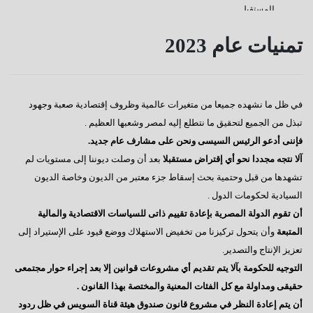
للمستقبل
كفانا إدانات
تمنيات عام 2023
قناة السويس
دعوة للإصطفاف الوطنى
في ظل ما نشهده جميعا من متغيرات عالمية وظروف إقتصادية صعبة وجهود
رسالة إلى النائب / على عبد العال
تبذل من الجميع لتحقيق ما نتطلع إليه لمصر وشعبها العظيم .
كورونا وأخواتها كشفوا هشاشة كيانات عربية كبرى
فإننى أدعو الرئيس السيسى ونحن على مشارف عام جديد.
آلا نتجه مجددا نحو أي إقتراض مستقبلا
بعد أن وصلت ديوننا إلى مستويات لم
إفتكاسة أبو شقة إحدى عجائب وغرائب البرلمان
تشهدها من قبل وحتمية بحث إسقاط جزء معتبر من الديون وخاصة الديون
هذا هو المتوقع والمنتظر
السيادية لحكومات الدول .
أن تقوم الدولة المصرية بإعادة تقييم ذاتى للسياسات الاقتصادية والمالية
إطلالة عام جديد
المتبعة
وأن يتحول تركيزنا من تخفيض الاستهلاك ووضع قيود على الإستيراد إلى
عجائب وغرائب مجلس النواب
تعزيز الإنتاج والتصدير.
التوجيه للحكومة بآلا يتم تقديم أي مشروعات قوانين إلا بعد إجراء حوار مجتمعى
تغييب القوى الوطنية
حقيقى ومداولة مع كل الفئات المعنية والمختصة بهذا القانون .
هل يطول الإنتظار ؟
أن يتم إعادة النظر في مشروع قانون صندوق هيئة قناة السويس في ظل ردود