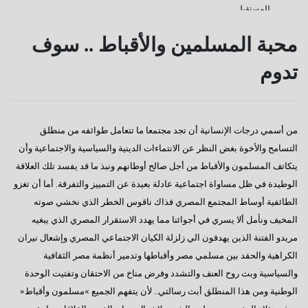
للمستقبل
كفانا إدانات
محبة المسلمين والأقباط‮ .. ‬سوف
قناة السويس
تدوم
دعوة للإصطفاف الوطنى
رسالة إلى النائب / على عبد العال
من أسمي‮ ‬درجات الإنسانية أن تجد مجتمعا ما تتعامل طوائفه من منطلق
كورونا وأخواتها كشفوا هشاشة كيانات عربية كبرى
التسامح والأخوة بغض النظر عن الانتماءات الدينية والسياسية والاجتماعية وأن‮
إفتكاسة أبو شقة إحدى عجائب وغرائب البرلمان
‬يتكاتف المسلمون والأقباط من أجل صالح أوطانهم ونبذ ما قد‮ ‬يفسد تلك العلاقة
الوطيدة في‮ ‬ظل مساواة اجتماعية عادلة بعيدة عن التمييز والتفرقة‮.‬ أما أن تغزو
هذا هو المتوقع والمنتظر
الطائفية أوساط المجتمع المصري‮ ‬فذاك ناقوس الخطر الذي‮ ‬نخشي‮ ‬صوته
إطلالة عام جديد
المخيف ونأمل ألا‮ ‬يسري‮ ‬في‮ ‬أجوائنا مما‮ ‬يهدد الاستقرار المصري‮ ‬الذي‮ ‬يبغيه
مريدو الفتنة الذين‮ ‬يهدفون الي‮ ‬زلزلة الكيان الاجتماعي‮ ‬المصري‮ ‬وإشعال نيران
عجائب وغرائب مجلس النواب
الكراهية والحقد بين مسلمي‮ ‬مصر وأقباطها وتدمير أنظمة مصر الثقافية
تغييب القوى الوطنية
والسياسية وبث روح العنف والتشدد وفرض مناخ من الاحتقان وتفتيت الوحدة
هل يطول الإنتظار ؟
الوطنية ومن هذا المنطلق أبث رسالتي‮.. ‬لأن‮ ‬يتفهم الجميع‮ »‬مسلمون وأقباط‮«