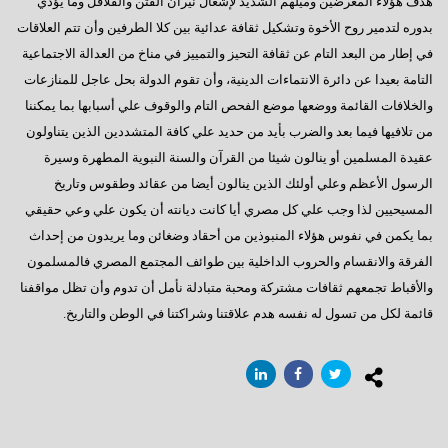
‬هدف هؤلاء المغرضين وميلهم الشديد لإشعال نيران الفتن والقلاقل وما‮ ‬يؤدي‮
السادات : رحيل مرسى كشف عن آفة مجتمعية خطيرة
‬بدوره لتدمير روح الأخوة وتشكيل ثقافة عدائية بين كلا الطرفين وأن تتم العلاقات
إيران - ماذا ننتظر؟
في‮ ‬إطار من البعد التام عن ثقافة التحيز والتمييز في‮ ‬مناخ من العدالة الاجتماعية
التامة بعيدا عن دائرة الانتماءات الدينية،‮ ‬وأن تقوم الدولة بحل عاجل للمنازعات
ماذا بعد الإستفتاء ؟
والخلافات القائمة ووضعها موضع الفحص التام والوقوف علي‮ ‬أسبابها بما‮ ‬يمكننا
هل يفاجئنا الرئيس ؟
من تلافيها فيما بعد والضرب بأيد من حديد علي‮ ‬كافة المتشددين الذين‮ ‬يتناولون
عقيدة المسلمين أو‮ ‬ينالون شيئا من القرآن والسنة النبوية المطهرة وسيرة
حينما يستمع الرئيس
الرسول الأعظم وعلي‮ ‬أولئك الذين‮ ‬ينالون أيضا من عقائد وطقوس وتاريخ
سؤال يطرح نفسه
المسيحيين لذا وجب علي‮ ‬كل مصري‮ ‬أيا كانت ديانته أن‮ ‬يكون علي‮ ‬وعي‮ ‬حقيقي‮
وجهة نظر فى ( الإرهاب – الفساد – الإهمال )
‬بما‮ ‬يكمن في‮ ‬نفوس هؤلاء المنبوذين من أحقاد وضغائن وما‮ ‬يريدون من إحداث
الفرقة والانقسام والحروب الداخلية بين طوائف المجتمع المصري‮ ‬فالمسلمون
هل يفعلها الرئيس؟
والأقباط تجمعهم ثقافات مشتركة ومحبة متبادلة نأمل أن تدوم وأن تظل مواقفنا
السادات تعقيبا على إنجازات البرلمان في ثلاث سنوات
قائمة لكل من تسول له نفسه هدم علاقتنا وشراكتنا في‮ ‬الوطن والتاريخ‮.‬
السادات : البرلمان يعانى قصور تشريعى لم يشهده في تاريخه
همسة للرئيس
دور المواطن والدولة