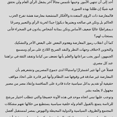
فى إنتظار كلمة الرئيس بمناسبة قرب بدء عملية التصويت
أحد إلى أن تنتهي الأمور. وحينها نلتمس مجالاً آخر يشغل الرأي العام ولن نحقق
فيه شيئًا إن ظللنا بهذه الصورة.
رسالة إلى العقلاء
فالمعارضة ذات الرؤى المتعددة والأفكار المتشعبة معارضة هشة تفرح الحزب
المعارضة الحائرة
الحاكم بل وتكن في صالحه ويعتبرها ديكورًا جيدًا لحرية الرأي والتعبير وصرحًا
ديمقراطيًا عاليًا ضعيف الأساس وتكن بمثابة أشخاص ينادون في الصحراء فأنى
إلى أين نتجه ؟
يستجاب لهم؟
السادات: أخيراً انتهت المؤامرة الأمريكية
كما أن انقلاب رموز المعارضة وهجوم البعض على البعض الآخر والتشكيك
والتخوين لاختلاف وجهات النظر والنقد الصريح اللاذع على مرأى ومسمع
أكتوبر وآمال تتجدد
الجمهور، أمور يجب مراعاتها والعلم بأنها تضعف من كياننا وتفقد الثقة في نزاهتنا
رجاءاً إهتموا بالعمال
عند كل مصري.
فى قلوبنا يا سيناء
فضلاً عن أنها تثير اشمئزازًا واستياءًا لدى جموع المصريين وتشعرهم بأن
المعارضة غير صادقة في وقوفها ضد النظام وأنها غير قادرة على اتخاذ مواقف
العبادة الموحد ومطامع الإنتهازيين
حقيقية أو تقديم بدائل سياسية جادة قادرة على المنافسة وإنقاذ مصر من مصير
أيدى تحمى وأخرى تبنى
مجهول لا يعلمه بشر.
وتوجب عليها تبنى اتجاه موحد في هذه الآونة خصيصًا والتي تتطلب اختيار مرشح
الإعضاء ورؤيتهم للتأسيس
للرئاسة يتمتع بالقبول العام وله خلفية سياسية يستطيع من خلالها تفهم مشكلات
مصر تنادينا,, إتركونى أتنفس
المجتمع والظروف السياسية والدولية المحيطة والنهوض بمصر لمستقبل أفضل