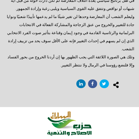
في ظل برنامج سياسي يعده ائتلاف المعارضة لم تكن دارت حوله من قبل أية
خايف على الثورة
شبهات أو نواقص وتتفق عليه القوى السياسية ويلبى رغبة وإرادة الجمهور.
مقال تم نشره في مجلة شتيرن الألمانية و التي تصدر أسبوعيا
وليعلم الشعب أن المعارضة وحدها لن تغير شيئًا ما لم يدعمها تأييدًا شعبيًا ونوايا
عمال مصر ,, إنتظرتم طويلاً والقادم أفضل
جادة للتغيير والخروج من عنق الزجاجة والمشاركة الفعالة في الانتخابات
البرلمانية والرئاسية القادمة في وجود إيمان وقناعة بتأثير صوت الفرد الانتخابي
شعب على شفا حفرة من نار
الذي إن لم يسهم في إحداث التغيير فإنه على الأقل سوف يحد من تزييف إرادة
حزب الأقلية
الشعب.
وتلك هي الصورة اللائقة التي يجب الظهور بها إن أردنا الخروج من بحور الفساد
رؤوس الأفاعى
وإلا فلنضع رؤوسنا في الرمال ولا ننتظر التغيير.
أنور عصمت السادات : مصر كما ينبغي
عبود الزمر وليس الفاروق عمر
فَصبر جميل
حان وقت الحساب
العبارة السلام 98
خارطة الطريق
إنتبهوا لما حولنا