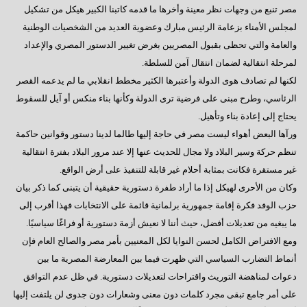
السادات : رحيل مرسى كشف عن آفة مجتمعية خطيرة
مصر تنبع من وجهات نظر معينة وأخرها ما قدمه كاتبنا الكبير هيكل من تشكيل
لمجلس الأمناء بزعامة الرئيس مبارك وعضوية العديد من الشخصيات الوطنية
إيران - ماذا ننتظر؟
والعامة والتي تحظى بقبول المصريين بغرض تغيير الدستور المصري والإعداد
ماذا بعد الإستفتاء ؟
لمرحلة انتقالية لضمان انتقال آمن للسلطة.
لكنها لم تصادف هوى الدولة وأعتبرها الكثير مخطط انقلابي ما لم يدعمه القصر
هل يفاجئنا الرئيس ؟
الرئاسي، وطرح مبنى على فرضية ترى الدولة وكأنها بناء منكس أو آيل للسقوط
حينما يستمع الرئيس
يحتاج إلى إعادة بناء وتأهيل.
سؤال يطرح نفسه
ورآها البعض أهواء ليست مصر في حاجة إليها طالما لدينا دستور وقوانين حاكمة
تنظم حركة وسير البلاد ولا مجال للحديث عنها إلا عند مرور البلاد بفترة انتقالية
وجهة نظر فى ( الإرهاب – الفساد – الإهمال )
غير مستقرة فكانت بمثابة أحلام غير قابلة للتنفيذ على أرض الواقع.
هل يفعلها الرئيس؟
وكان من الأحرى لهيكل إذا ما أراد طفرة دستورية حقيقية أن يتبنى كما ذكر بيان
حزب الوفد فكرة إقامة جمهورية برلمانية قائمة على الانتخابات فهذا أقرب إلى
السادات تعقيبا على إنجازات البرلمان في ثلاث سنوات
ما يبغيه من تعديلات أفضل، حيث أننا لا نعيش أزمة دستورية أو فراغًا سياسيًا.
السادات : البرلمان يعانى قصور تشريعى لم يشهده في تاريخه
ومع الافتراض الكامل لحسن النوايا لكل المعنيين بأمر مصر والصالح العام فإن
أنماط التضارب السياسي التي ظهرت فيما بين المعارضة المصرية ما بين
همسة للرئيس
دعوات لمناهضة التوريث واقتراحات لتعديلات دستورية. في ظل عدم التوافق
دور المواطن والدولة
على أمر جامع تبقى مجرد كلمات دون معنى وشعارات دون جدوى لن يلتفت إليها