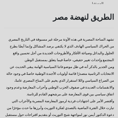
للمستقبل
كفانا إدانات
الطريق لنهضة مصر
قناة السويس
دعوة للإصطفاف الوطنى
تشهد الساحة المصرية في هذه الآونة مرحلة غير مسبوقة في التاريخ المصري
رسالة إلى النائب / على عبد العال
من الحراك السياسي الهادف الذي لا يكتفي برصد المشاكل وإنما أيضًا بطرح
كورونا وأخواتها كشفوا هشاشة كيانات عربية كبرى
الحلول والبدائل وصياغة الأفكار والأطروحات الجديدة من أجل تحسين واقع
المجتمع وإحداث تغيير حقيقي، خاصةً فيما يتعلق بمستقبل الوطن.
إفتكاسة أبو شقة إحدى عجائب وغرائب البرلمان
ومن الجدير بالذكر أنه في ظل موضوعاتنا السياسية الهامة يبقى الحديث عن
هذا هو المتوقع والمنتظر
الانتخابات الرئاسية متصدرًا قائمة أولويات الأجندة الوطنية خاصةً في وجود حالة
من الصراع السياسي واللا استقرار الذي يخيم على المناخ المصري عامةً،
إطلالة عام جديد
والانقسامات العديدة في صفوف الحزب الوطني وأحزاب المعارضة وعدم وجود
عجائب وغرائب مجلس النواب
اتفاق سياسي بين قوى المعارضة على مرشحهم القادم للرئاسة.
وأقتصر الأمر على اجتهادات فردية لرموز المعارضة المصرية والأحزاب التي
تغييب القوى الوطنية
تبارت خلال الفترة الماضية بالتصدي لفكرة التوريث وأبرزها ما حدث مؤخرًا من
هل يطول الإنتظار ؟
دعوة الدكتور أيمن نور لمواجهة شبح التوريث أو بتقديم اقتراحات حول مستقبل