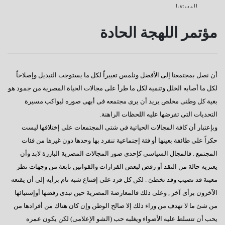
للمستقبل
كفانا إدانات
مؤتمر اللهجة الحادة
قناة السويس
دعوة للإصطفاف الوطنى
أن نصل بمجتمعنا إلى الأفضل ونلمس تغييراً لكل ما يستوجب التبديل وإصلاحاً
رسالة إلى النائب / على عبد العال
لكل ما أصابه الخلل وتنمية لكل ما طرأ على مجالات الحياة المصرية من جمود هو
كورونا وأخواتها كشفوا هشاشة كيانات عربية كبرى
بغية كل وطنى مخلص يريد أن يرى مجتمعه فى أبهى صوره ليواكب مسيرة
التحديات التى تفرضها عليه اللحظات الراهنة.
إفتكاسة أبو شقة إحدى عجائب وغرائب البرلمان
وبإعتبار أن كافة المجالات الحياتية فى شتى المجتمعات على إختلافها ليست
هذا هو المتوقع والمنتظر
حكراً على طائفة بعينها أو فئة إجتماعية تنفرد بها وحدها دون غيرها من فئات
المجتمع . فالمجال السياسى كإحدى صور المجالات المصرية البارزة لابد وأن
إطلالة عام جديد
يعتريه حالة من النقد أو رفض لبعض القرارات والقوانين نابعة من وجهات نظر
عجائب وغرائب مجلس النواب
معينة قد تصيب وقد تخطئ . لكن كل فرد على إقتناع شبه تام برأيه إلى أن يقنعه
الآخرون برأى آخر , وعلى ذلك فالمعارضة المصرية حين تبدى رفضها أوإستيائها
تغييب القوى الوطنية
من شئ ما لا تهدف من وراء ذلك إلا صالح الوطن وإن كان هناك من أفرادها من
هل يطول الإنتظار ؟
يحب أن تتسلط عليه الأضواء ويغلبه حب (الشو الإعلامى) لكن يكون عمره