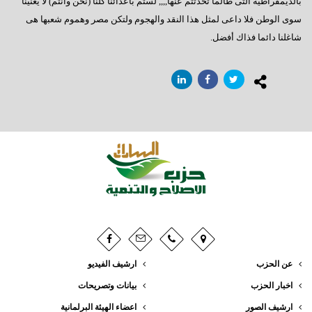
بالديمقراطية التى طالما تحدثتم عنها,,,, لستم بأعدائنا كلنا (نحن وأنتم) لا يعنينا
خايف على الثورة
سوى الوطن فلا داعى لمثل هذا النقد والهجوم ولتكن مصر وهموم شعبها هى
مقال تم نشره في مجلة شتيرن الألمانية و التي تصدر أسبوعيا
شاغلنا دائما فذاك أفضل.
عمال مصر ,, إنتظرتم طويلاً والقادم أفضل
شعب على شفا حفرة من نار
حزب الأقلية
رؤوس الأفاعى
أنور عصمت السادات : مصر كما ينبغي
عبود الزمر وليس الفاروق عمر
فَصبر جميل
حان وقت الحساب
العبارة السلام 98
عن الحزب
ارشيف الفيديو
خارطة الطريق
اخبار الحزب
بيانات وتصريحات
ارشيف الصور
اعضاء الهيئة البرلمانية
إنتبهوا لما حولنا