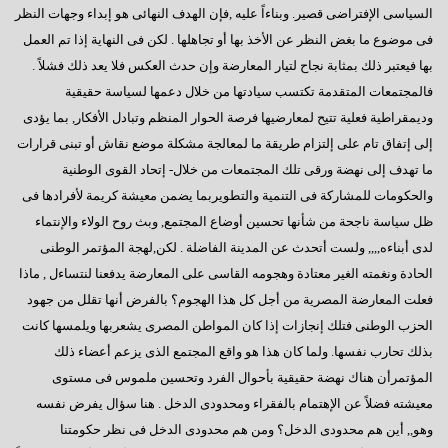
السادات : رحيل مرسى كشف عن آفة مجتمعية خطيرة
السياسى الإفتراضى قصير. وبناءاً عليه ,فإن الهدف النهائى هو إبداء وجهات النظر
فى موضوع ما بغض النظر عن الأخذ بها أو تجاهلها . لكن فى النهاية إذا تم العمل
إيران - ماذا ننتظر؟
بها فيعتبر ذلك بمثابة نجاح لتيار المعارضة وإن حدث العكس فلا يعد ذلك فشلاً .
ماذا بعد الإستفتاء ؟
فالمجتمعات المتقدمة تكتسب سيادتها من خلال دعمها لسياسة حقيقية
وديمقراطية فعلية تتيح لمعارضيها فرصة الحوار المنظم وتبادل الأفكار, بما يؤدى
هل يفاجئنا الرئيس ؟
إلى إتفاق تام على إلتزام طريقة ما لمعالجة مشكلة موضع نقاش أو تبنى قرارات
حينما يستمع الرئيس
ما تهدف إلى نهضة ورقى تلك المجتمعات من خلال- إتحاد القوى الوطنية
سؤال يطرح نفسه
والحكومات للمشاركة فى التنمية والتطويربما يضمن معيشة كريمة لأفرادها فى
ظل سياسة ناجحة من شأنها تحسين أوضاع المجتمع, وبث روح الولاء والإنتماء
وجهة نظر فى ( الإرهاب – الفساد – الإهمال )
لدى أبناءه,,,, ولست أتحدث عن المدينة الفاضلة . لكن,لهجة المؤتمر الوطنى
هل يفعلها الرئيس؟
الحادة ونغمته الغير معتادة وهجومه القاسى على المعارضة يدفعنا لنتساءل , ماذا
فعلت المعارضة المصرية من أجل كل هذا الهجوم؟ بالفرض أنها تقلل من جهود
السادات تعقيبا على إنجازات البرلمان في ثلاث سنوات
الحزب الوطنى فتلك إنجازات إذا كان المواطن المصرى يشعربها ويلمسها كانت
السادات : البرلمان يعانى قصور تشريعى لم يشهده في تاريخه
بذلك تحارب نفسها. ولما كان هذا هو واقع المجتمع الذى يزعم أعضاء ذلك
المؤتمرأن هناك نهضة حقيقية بأحوال الفرد وتحسين ملموس فى مستوى
همسة للرئيس
معيشته فضلاً عن الإهتمام بالفقراء ومحدودى الدخل . هنا سؤال يفرض نفسه
دور المواطن والدولة
وهو,, أين هم محدودى الدخل؟ ومن هم محدودى الدخل فى نظر حكومتنا