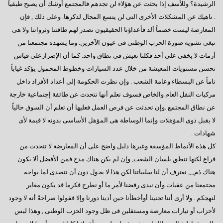
فى إنتظار كلمة الرئيس بمناسبة قرب بدء عملية التصويت
الرشيدة؟ وللأسف إذا بحثت عن هؤلاء لن تجدهم فالمجتمع أوشك أن يصبح طبقياً
. ناهيك عن المشكلات الأخرى التى لن يتسع المجال لذكرها. وعلى ذلك , فإن
رسالة إلى العقلاء
المعارضة ليست خصماً ألد فأعداؤنا الحقيقيون نصدر لهم طاقتنا وثرواتنا ولا هى
المعارضة الحائرة
تبغى تشويه صورة الحزب الوطنى فى عيون الآخرين. وما يشهده مجتمعنا من
أزمات لا يخفى على أحد فكلنا نعيش فى نطاق واحد. كما أن الإصرارعلى قياس
إلى أين نتجه ؟
تحسن مستويات المعيشة من خلال عدد السيارات وخطوط المحمول يؤكد غياباً
السادات: أخيراً انتهت المؤامرة الأمريكية
تاماً عن البسطاء وعامة الشعب . وإن نظرت الحكومة إلى أعداد الأفراد داخل
مركبات النقل العام والخاص فسوف تعلم أنها تتحدث عن طائفة إجتماعية خارجة
أكتوبر وآمال تتجدد
عن نطاق المجتمع .وإن تحدثت عن فرص العمل فعليها أن تعلم أن السوق حالياً
رجاءاً إهتموا بالعمال
لا يقبل ذوى المؤهلات وإنما الوساطة هى المؤهل الأساسى بدونه لا قيمة لأى
فى قلوبنا يا سيناء
شهادات .
كل هذه الأنماط المؤسفة وغيرها دليل واضح على أن المعارضة لا تتحدث من
العبادة الموحد ومطامع الإنتهازيين
فراغ لكنها تنطق بلسان الشعب, وإن لم يكن هناك مدح فمن الأفضل ألا يكون
أيدى تحمى وأخرى تبنى
هناك ذم,,,, نعترف أن لنا سلبياتنا لكن هذا لا يحول دون أن نتصدى لما يواجه
مجتمعنا من عقبات وأن نبدى رفضنا لأمر ما أو نطرح فكرما قد يكون مغاير
الإعضاء ورؤيتهم للتأسيس
لنهجكم . ولا أرى أننا تجنينا أوأخطأنا حين أدينا دورنا وإلا فقولوا صراحةً أنه لا وجود
مصر تنادينا,, إتركونى أتنفس
لأحزاب أو تيارات معارضة ومستقلين فى ظل وجود الحزب الوطنى , وهذا ليس