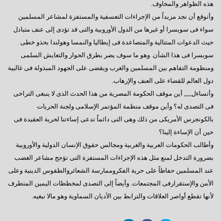
فى إنتظار كلمة الرئيس بمناسبة قرب بدء عملية التصويت
هذه الظواهر والمخاوف.
وأتوقع أن نجد مزيداً من الإجراءات التعسفية والمستفزة لمشاعر المسلمين
رسالة إلى العقلاء
سواء فى سويسرا أو غيرها من الدول الأوروبية والتى قد تؤدى إلى عنف متبادل
المعارضة الحائرة
حيث الدعوات المتتالية والمتصاعدة فى إيطاليا والنمسا وهولندا بحذو خطى
سويسرا فى هذا الشأن. وهو ما سوف يضر بطرق الحوار والتعايش السلمى
إلى أين نتجه ؟
ومنظومة التفاهم بين المسلمين والغرب ويقضى على الجهود المبذولة فى غالبية
السادات: أخيراً انتهت المؤامرة الأمريكية
دول العالم للقضاء على العنف والإرهاب.
وأتساءل,,,,, أين موقف الحكومة المصرية من هذا الحدث الذى لا ينبغى التراخى
أكتوبر وآمال تتجدد
فى التصدى له؟ وأين موقف منظمة المؤتمر الإسلامى ولجنة الحريات
رجاءاً إهتموا بالعمال
بالكونجرس الأمريكى من ذلك وهى التى دائماً تدعى إساءتنا لحرية العقيدة فى
فى قلوبنا يا سيناء
حين أن الإساءة إلينا؟
وأطالب الحكومات العربية والغربية ومجالس حقوق الإنسان الدولية والأوروبية
العبادة الموحد ومطامع الإنتهازيين
بضرورة التدخل لمنع مثل هذه الإجراءات المستفزة التى تؤجج مشاعر الغضب
أيدى تحمى وأخرى تبنى
عند المسلمين حفاظاً على حرية الفكروممارسة الشعائروالطقوس الدينية وعلى
الأمن والإستقرارفى المجتمعات. وأيضاً إلى التصدى لمخططات اليمين المتطرف
الإعضاء ورؤيتهم للتأسيس
لأنها تقطع أواصر العلاقات والترابط بين الأديان السماوية وهو مالا نبغيه.
مصر تنادينا,, إتركونى أتنفس