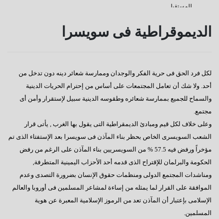
للمستقبل
كفانا إدانات
الديموقراطية فى سويسرا
قناة السويس
دعوة للإصطفاف الوطنى
لكل فرد الحق فى حرية الفكر والوجدان وممارسة شعائر دينه دون تدخل من
رسالة إلى النائب / على عبد العال
أحد. ولا شك أن تعامل المجتمعات على أساس من إحترام الحريات الدينية
كورونا وأخواتها كشفوا هشاشة كيانات عربية كبرى
والسماح للجميع بممارسة شعائره وطقوسه الدينية سبيل لإستقرار وأمن أى
مجتمع.
إفتكاسة أبو شقة إحدى عجائب وغرائب البرلمان
وعلى خلاف لكل قيم ومبادئ الديمقراطية التى يقول بها الغرب , يأتى قرار
هذا هو المتوقع والمنتظر
الشعب السويسرى الخاص بحظر بناء المآذن فى سويسرا بعد الإستفتاء الذى تم
مؤخراً ورفض فيه 57.5 % من السويسريين بناء المآذن على الرغم من رفض
إطلالة عام جديد
الحكومة والبرلمان للإقتراح الذى قدمه أحد الأحزاب اليمينية المتطرفة,
عجائب وغرائب مجلس النواب
ومناشدات المجتمع الدولى ومنظمات حقوق الإنسان بضرورة التصدى وعدم
الموافقة على القرار لما يمثله من إساءة لمشاعر المسلمين فى أوروبا والعالم
تغييب القوى الوطنية
الإسلامى بإعتبار أن المآذن تعد من الرموز الإسلامية المعبرة عن هوية
هل يطول الإنتظار ؟
المسلمين.