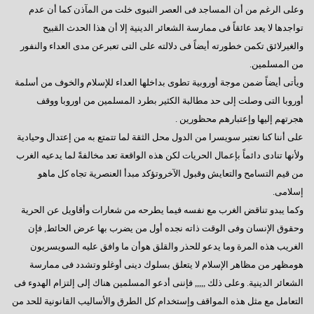
السادات : رحيل مرسى كشف عن آفة مجتمعية خطيرة
وعلى الرغم من أن المساجد فى العصر النبوى خلت من المآذن كما أن عدم
تواجدها لا يعد عائقاً فى ممارسة الشعائر الدينية إلا أن هذا الحدث القبيح
إيران - ماذا ننتظر؟
والغيرلائق تكمن خطورته أيضاً فى دلالته على التى تعبرعن مدى العداء والنفور
ماذا بعد الإستفتاء ؟
من المسلمين.
ويأتى أيضاً ضمن موجة أوروبية تطوى بداخلها العداء للإسلام والخوف من أسلمة
هل يفاجئنا الرئيس ؟
أوروبا التى وصلت إلى حد مطالبة الكثير بطرد المسلمين من اوروبا ووقف
حينما يستمع الرئيس
هجرتهم إليها وإعتبارهم محظورين .
سؤال يطرح نفسه
على أننا كنا نعتبر سويسرا من الدول محل الثقة لما تتمتع به من إعتدال وحيادية
ولأنها تنادى دائماً بإعمال الحريات لكن هذه الواقعة تعد مخالفةً لما يدعيه الغرب
وجهة نظر فى ( الإرهاب – الفساد – الإهمال )
من قيم التسامح والتعايش وقبول الآخروتؤكد مبدأ العنصرية تجاه كل ماهو
هل يفعلها الرئيس؟
إسلامى.
وكما يبدو تناقض الغرب مع نفسه فيما يطرحه من شعارات وأقاويل عن الحرية
السادات تعقيبا على إنجازات البرلمان في ثلاث سنوات
وحقوق الإنسان وفى الوقت ذاته نجده أول من يضرب بها عرض الحائط, فإن
السادات : البرلمان يعانى قصور تشريعى لم يشهده في تاريخه
الغريب هذه المرة وما يدعو للحذر والقلق هوأن ما وافق عليه السويسريون
هومظهر من مظاهر الإسلام لا يتعلق بسلوك دينى أوغلو وتشدد فى ممارسة
همسة للرئيس
الشعائر الدينية. وعلى ذلك ,,,,, فإننى أدعو المسلمين هناك إلى إلتزام الهدوء فى
دور المواطن والدولة
التعامل مع مثل هذه المواقف وإستخدام كل الطرق والأساليب القانونية للحد من