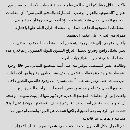
وأكدت، خلال مشاركتها في صالون نظمته تنسيقية شباب الأحزاب والسياسيين،
بعنوان "التنسيقية والحوار الوطني.. المشاركة والمحور السياسي"، أن منظمات
المجتمع المدني، تمثل طيفا واسعا جدا، إلا أنه جرى حصرها أو اختزالها في
المنظمات الحقوقية الدفاعية فقط، مع استعداء الرأي العام عليها باعتبارها
ممولة من الخارج، على عكس الحقيقة.
وأشارت فهمي، إلى عدم وجود بيئة عمل آمنة لمنظمات المجتمع المدني، ما
يعني بشكل واضح وصريح تعطيل الذراع التنموي للدولة المصري، رغم قدرة هذه
المنظمات على تحقيق استراتيجيات الدولة.
وطالبت عضو التنسيقية، بتوفير بيئة عمل آمنة للمجتمع المدني، من خلال وجود
تشريعات غير مقيدة وخطاب إعلامي منصف وغير معادي، وغيرها من الإجراءات،
التي تساعد على توفير بيئة عمل آمنة، مشيرة إلى وجود حالة من التطور داخل
المجتمع المدني وعمله، رغم وجود بعض المعوقات، الواجب التطرق إليها.
ولفتت إلى أن منظمات المجتمع المدني، جزء كبير منها لم يثبت تمويله، موضحة
أن الاتهامات ناتجة عن أسباب عدائية، رغم إنصاف القضاء لها، مؤكدة على أنها لا
تتحدث عن الرقابة، رغم أهميتها، ولكنها تتحدث عن القيود واستخدام تعبيرات
مطاطة واتهامات غير قانونية.
أدار الحوار، خلال الصالون، أحمد الحمامصي، عضو تنسيقية شباب الأحزاب