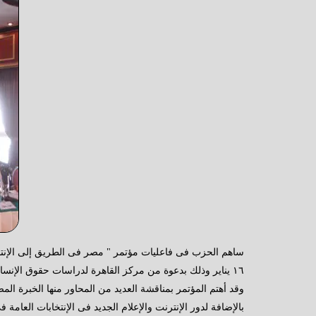
١٦ يناير وذلك بدعوة من مركز القاهرة لدراسات حقوق الإنسان حيث دعى خريجى تدريب شباب الأحزاب السياسية ودورهم فى التحول الديمقراطى إحدى فاعليات مركز القاهرة .
بالإضافة لدور الإنترنت والإعلام الجديد فى الإنتخابات العامة 