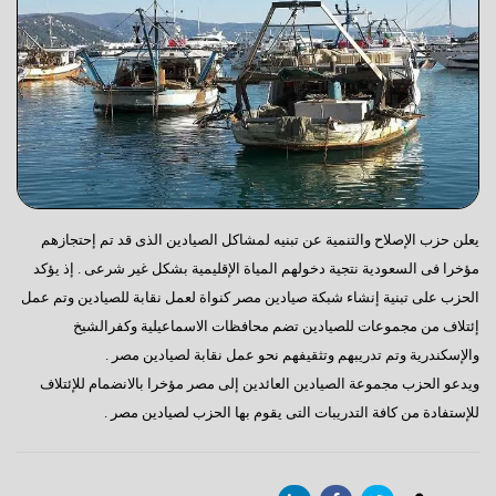
يعلن حزب الإصلاح والتنمية عن تبنيه لمشاكل الصيادين الذى قد تم إحتجازهم
مؤخرا فى السعودية نتجية دخولهم المياة الإقليمية بشكل غير شرعى . إذ يؤكد
الحزب على تبنية إنشاء شبكة صيادين مصر كنواة لعمل نقابة للصيادين وتم عمل
إئتلاف من مجموعات للصيادين تضم محافظات الاسماعيلية وكفرالشيخ
والإسكندرية وتم تدريبهم وتثقيفهم نحو عمل نقابة لصيادين مصر .
ويدعو الحزب مجموعة الصيادين العائدين إلى مصر مؤخرا بالانضمام للإئتلاف
للإستفادة من كافة التدريبات التى يقوم بها الحزب لصيادين مصر .